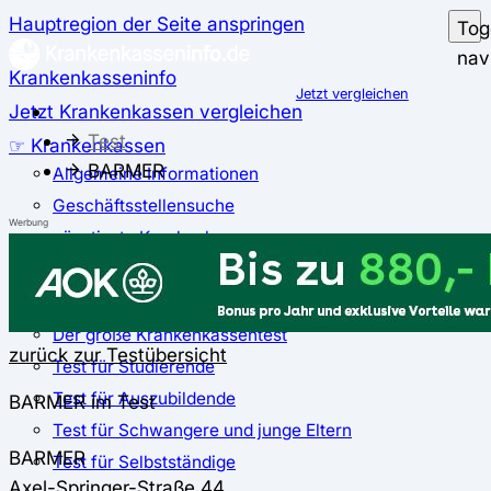
Hauptregion der Seite anspringen
Tog
nav
Krankenkasseninfo
Jetzt vergleichen
Jetzt Krankenkassen vergleichen
Test
☞ Krankenkassen
BARMER
Allgemeine Informationen
Geschäftsstellensuche
Werbung
günstigste Krankenkassen
Zusatzbeitrag
✅ Krankenkassen Test
Der große Krankenkassentest
zurück zur Testübersicht
Test für Studierende
Test für Auszubildende
BARMER im Test
Test für Schwangere und junge Eltern
BARMER
Test für Selbstständige
Axel-Springer-Straße 44