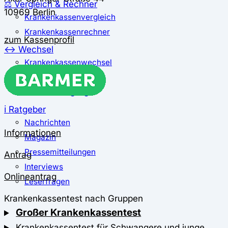
⚖️ Vergleich & Rechner
10969 Berlin
Krankenkassenvergleich
Krankenkassenrechner
zum Kassenprofil
↔ Wechsel
Krankenkassenwechsel
Kündigung
Musterkündigung
ℹ Ratgeber
Nachrichten
Informationen
Magazin
Pressemitteilungen
Antrag
Interviews
Onlineantrag
Leserfragen
Krankenkassentest nach Gruppen
Großer Krankenkassentest
Krankenkassentest für Schwangere und junge