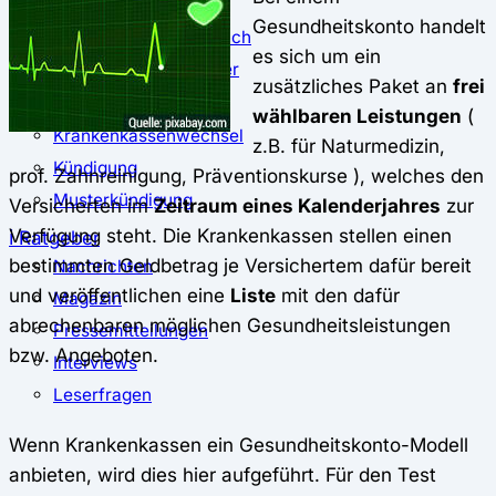
⚖️ Vergleich & Rechner
Gesundheitskonto handelt
Krankenkassenvergleich
es sich um ein
Krankenkassenrechner
zusätzliches Paket an
frei
↔ Wechsel
wählbaren Leistungen
(
Krankenkassenwechsel
z.B. für Naturmedizin,
Kündigung
prof. Zahnreinigung, Präventionskurse ), welches den
Musterkündigung
Versicherten im
Zeitraum eines Kalenderjahres
zur
Verfügung steht. Die Krankenkassen stellen einen
ℹ Ratgeber
bestimmten Geldbetrag je Versichertem dafür bereit
Nachrichten
und veröffentlichen eine
Liste
mit den dafür
Magazin
abrechenbaren möglichen Gesundheitsleistungen
Pressemitteilungen
bzw. Angeboten.
Interviews
Leserfragen
Wenn Krankenkassen ein Gesundheitskonto-Modell
anbieten, wird dies hier aufgeführt. Für den Test