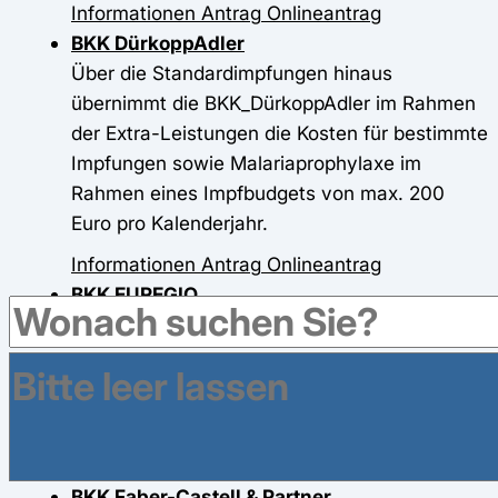
Informationen
Antrag
Onlineantrag
BKK DürkoppAdler
Über die Standardimpfungen hinaus
übernimmt die BKK_DürkoppAdler im Rahmen
der Extra-Leistungen die Kosten für bestimmte
Impfungen sowie Malariaprophylaxe im
Rahmen eines Impfbudgets von max. 200
Euro pro Kalenderjahr.
Informationen
Antrag
Onlineantrag
BKK EUREGIO
Informationen
Antrag
Onlineantrag
BKK exklusiv
100,00 Euro je Kalenderjahr gibt es für
verschiedene Vorsorgeuntersuchungen.
Informationen
Antrag
Onlineantrag
BKK Faber-Castell & Partner