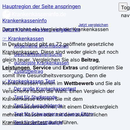
Hauptregion der Seite anspringen
Tog
nav
Krankenkasseninfo
Jetzt vergleichen
Darum lohnt ein Vergleich der Krankenkassen
Jetzt Krankenkassen vergleichen
☞ Krankenkassen
In Deutschland gibt es 72 geöffnete gesetzliche
Allgemeine Informationen
Krankenkassen
. Diese sind weder gleich gut noch
Geschäftsstellensuche
gleich teuer. Vergleichen Sie also
Beitrag
,
günstigste Krankenkassen
Leistungen
,
Service
und
Extras
und optimieren Sie
Zusatzbeitrag
somit Ihre Gesundheitsversorgung. Denn die
✅ Krankenkassen Test
Krankenkassen stehen im
Wettbewerb
und Sie als
Der große Krankenkassentest
Versicherte haben die Wahl. Einen Vergleich der
Test für Studierende
Krankenkasse können Sie mit dem
Test für Auszubildende
Krankenkassenrechner, mit einem Direktvergleich
Test für Schwangere und junge Eltern
mehrerer Kassen oder mit dem ausführlichen
Krankenkassentest
durchführen.
Test für Selbstständige