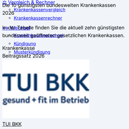
⚖️ Vergleich & Rechner
Die 10 günstigsten bundesweiten Krankenkassen
Krankenkassenvergleich
2026
Krankenkassenrechner
In der Tabelle finden Sie die aktuell zehn günstigsten
↔ Wechsel
bundesweit geöffneten gesetzlichen Krankenkassen.
Krankenkassenwechsel
Kündigung
Krankenkasse
Musterkündigung
Beitragssatz 2026
ℹ Ratgeber
Nachrichten
Magazin
Pressemitteilungen
Interviews
Leserfragen
TUI BKK