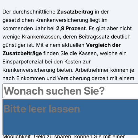
Der durchschnittliche
Zusatzbeitrag
in der
gesetzlichen Krankenversicherung liegt im
kommenden Jahr bei
2,9 Prozent
. Es gibt aber nicht
wenige
Krankenkassen
, deren Beitragssatz deutlich
günstiger ist. Mit einem aktuellen
Vergleich der
Zusatzbeiträge
finden Sie die Kassen, welche ein
Einsparpotenzial bei den Kosten zur
Krankenversicherung bieten. Arbeitnehmer können je
nach Einkommen und Versicherung derzeit mit einem
Krankenkassenvergleich
und anschließendem
Wechsel mehrere hundert Euro
im Jahr
sparen.
Selbstständige,
die den ganzen Beitrag tragen,
sparen doppelt. Ihre individuelle Beitrags-Ersparnis
können Sie beim Vergleich mit unserem
Krankenkassenrechner
ermitteln. Neben der
Möglichkeit, Geld zu sparen, können Sie mit einer