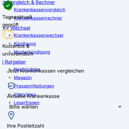
⚖️ Vergleich & Rechner
Krankenkassenvergleich
Tagesaktuell
Krankenkassenrechner
geprüft
↔ Wechsel
Krankenkassenwechsel
Kündigung
Kostenlos &
Musterkündigung
unverbindlich
ℹ Ratgeber
Nachrichten
Jetzt Krankenkassen vergleichen
Magazin
Pressemitteilungen
Interviews
Aktuelle Krankenkasse
Leserfragen
Ihre Postleitzahl