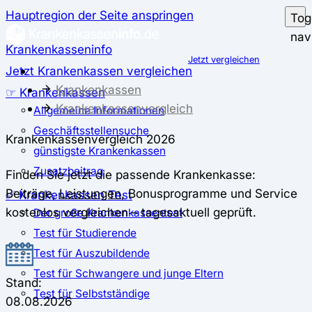
Hauptregion der Seite anspringen
Tog
nav
Krankenkasseninfo
Jetzt vergleichen
Jetzt Krankenkassen vergleichen
Krankenkassen
☞ Krankenkassen
Krankenkassenvergleich
Allgemeine Informationen
Geschäftsstellensuche
Krankenkassenvergleich 2026
günstigste Krankenkassen
Zusatzbeitrag
Finden Sie jetzt die passende Krankenkasse:
Beiträge,
Leistungen
, Bonusprogramme und Service
✅ Krankenkassen Test
kostenlos vergleichen – tagesaktuell geprüft.
Der große Krankenkassentest
Test für Studierende
Test für Auszubildende
Test für Schwangere und junge Eltern
Stand:
Test für Selbstständige
08.08.2026