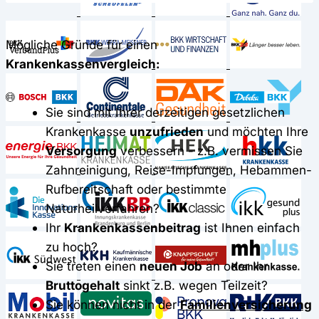
Mögliche Gründe für einen
Krankenkassenvergleich:
Sie sind mit Ihrer derzeitigen gesetzlichen
Krankenkasse
unzufrieden
und möchten Ihre
Versorgung
verbessern - z.B. vermissen Sie
Zahnreinigung, Reise-Impfungen, Hebammen-
Rufbereitschaft oder bestimmte
Naturheilverfahren?
Ihr
Krankenkassenbeitrag
ist Ihnen einfach
zu hoch?
Sie treten einen
neuen Job
an oder Ihr
Bruttogehalt
sinkt z.B. wegen Teilzeit?
Sie können nicht in der
Familienversicherung