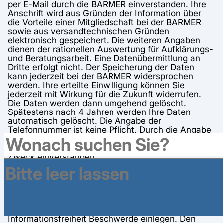
per E-Mail durch die BARMER einverstanden. Ihre
Anschrift wird aus Gründen der Information über
die Vorteile einer Mitgliedschaft bei der BARMER
sowie aus versandtechnischen Gründen
elektronisch gespeichert. Die weiteren Angaben
dienen der rationellen Auswertung für Aufklärungs-
und Beratungsarbeit. Eine Datenübermittlung an
Dritte erfolgt nicht. Der Speicherung der Daten
kann jederzeit bei der BARMER widersprochen
werden. Ihre erteilte Einwilligung können Sie
jederzeit mit Wirkung für die Zukunft widerrufen.
Die Daten werden dann umgehend gelöscht.
Spätestens nach 4 Jahren werden Ihre Daten
automatisch gelöscht. Die Angabe der
Telefonnummer ist keine Pflicht. Durch die Angabe
meiner Telefonnummer erkläre ich mich mit einer
Kontaktaufnahme per Telefon zum vorstehenden
Zweck einverstanden.
Hinweis:
Gegen die Verarbeitung Ihrer persönlichen Daten
können Sie bei der BARMER oder bei der
Bundesbeauftragten für Datenschutz und
Informationsfreiheit Beschwerde einlegen. Den