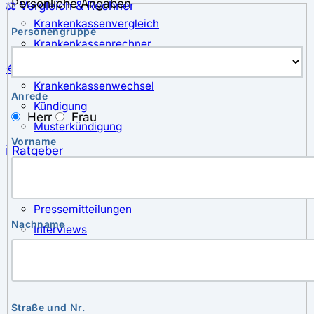
Persönliche Angaben
⚖️ Vergleich & Rechner
Krankenkassenvergleich
Personengruppe
Krankenkassenrechner
↔ Wechsel
Krankenkassenwechsel
Anrede
Kündigung
Herr
Frau
Musterkündigung
Vorname
ℹ Ratgeber
Nachrichten
Magazin
Pressemitteilungen
Nachname
Interviews
Leserfragen
Straße und Nr.