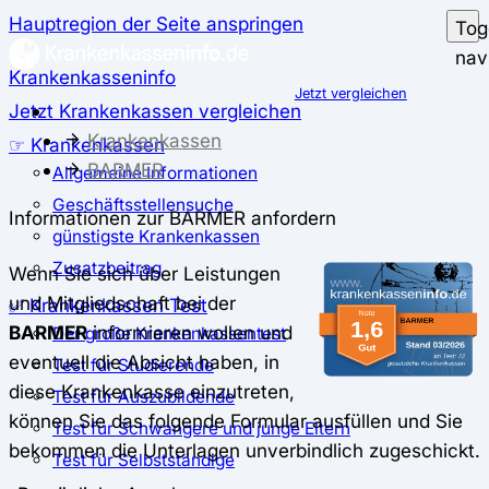
Hauptregion der Seite anspringen
Tog
nav
Krankenkasseninfo
Jetzt vergleichen
Jetzt Krankenkassen vergleichen
Krankenkassen
☞ Krankenkassen
BARMER
Allgemeine Informationen
Geschäftsstellensuche
Informationen zur BARMER anfordern
günstigste Krankenkassen
Zusatzbeitrag
Wenn Sie sich über Leistungen
und Mitgliedschaft bei der
✅ Krankenkassen Test
BARMER
informieren wollen und
Der große Krankenkassentest
eventuell die Absicht haben, in
Test für Studierende
diese Krankenkasse einzutreten,
Test für Auszubildende
können Sie das folgende Formular ausfüllen und Sie
Test für Schwangere und junge Eltern
bekommen die Unterlagen unverbindlich zugeschickt.
Test für Selbstständige