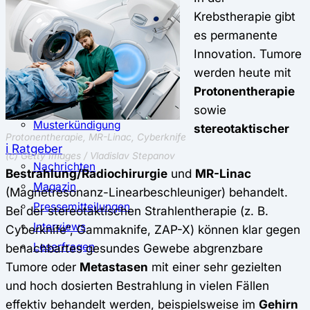
⚖️ Vergleich & Rechner
Krebstherapie gibt
Krankenkassenvergleich
es permanente
Krankenkassenrechner
Innovation. Tumore
↔ Wechsel
werden heute mit
Krankenkassenwechsel
Protonentherapie
Kündigung
sowie
Musterkündigung
stereotaktischer
Protonentherapie, MR-Linac, Cyberknife
ℹ Ratgeber
(c) Getty Images / Vladislav Stepanov
Nachrichten
Bestrahlung/Radiochirurgie
und
MR-Linac
Magazin
(Magnetresonanz-Linearbeschleuniger) behandelt.
Pressemitteilungen
Bei der stereotaktischen Strahlentherapie (z. B.
Interviews
Cyberknife“, Gammaknife, ZAP-X) können klar gegen
Leserfragen
benachbartes gesundes Gewebe abgrenzbare
Tumore oder
Metastasen
mit einer sehr gezielten
und hoch dosierten Bestrahlung in vielen Fällen
effektiv behandelt werden, beispielsweise im
Gehirn