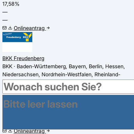
17,58%
—
—
Onlineantrag
BKK Freudenberg
BKK · Baden-Württemberg, Bayern, Berlin, Hessen,
Niedersachsen, Nordrhein-Westfalen, Rheinland-
Pfalz, Sachsen
Der Zusatzbeitrag der BKK Freudenberg beträgt
seit
01.01.2026 2,99%
.
17,59%
—
—
Onlineantrag