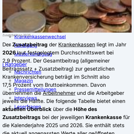
⚖️ Vergleich & Rechner
Krankenkassenvergleich
Krankenkassenrechner
↔ Wechsel
Zusatzbeitrag 2026
Krankenkassenwechsel
Der
Zusatzbeitrag
der
Krankenkassen
liegt im Jahr
Kündigung
2026
laut festgelegtem Durchschnittswert bei
Musterkündigung
2,9 Prozent. Der Gesamtbeitrag (allgemeiner
ℹ Ratgeber
Beitragssatz + Zusatzbeitrag) zur gesetzlichen
Nachrichten
Krankenversicherung beträgt im Schnitt also
Magazin
17,5 Prozent vom Bruttoeinkommen. Davon
Pressemitteilungen
übernehmen die
Arbeitnehmer
und die Arbeitgeber
Interviews
jeweils die Hälfte. Die folgende Tabelle bietet einen
Leserfragen
aktuellen Überblick
über die
Höhe des
Zusatzbeitrags
bei der jeweiligen
Krankenkasse
für
die Kalenderjahre 2025 und 2026. Sie enthält stets
die aktuell angepassten Werte aller geöffneten