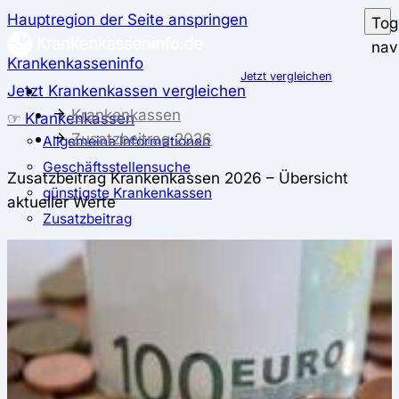
Hauptregion der Seite anspringen
Tog
nav
Krankenkasseninfo
Jetzt vergleichen
Jetzt Krankenkassen vergleichen
Krankenkassen
☞ Krankenkassen
Zusatzbeitrag 2026
Allgemeine Informationen
Geschäftsstellensuche
Zusatzbeitrag Krankenkassen 2026 – Übersicht
günstigste Krankenkassen
aktueller Werte
Zusatzbeitrag
✅ Krankenkassen Test
Der große Krankenkassentest
Test für Studierende
Test für Auszubildende
Test für Schwangere und junge Eltern
Test für Selbstständige