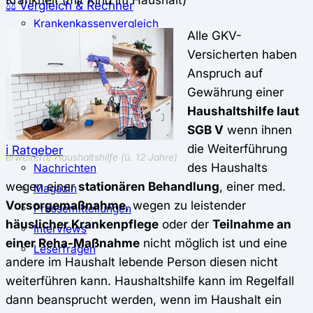
⚖️ Vergleich & Rechner
Krankenkassenvergleich
Alle GKV-
Krankenkassenrechner
Versicherten haben
↔ Wechsel
Anspruch auf
Krankenkassenwechsel
Gewährung einer
Kündigung
Haushaltshilfe laut
Musterkündigung
SGB V
wenn ihnen
die Weiterführung
ℹ Ratgeber
erweiterte Haushaltshilfe (ü. 12 Jahre)
des Haushalts
Nachrichten
wegen einer
stationären Behandlung
, einer med.
Magazin
Vorsorgemaßnahme
, wegen zu leistender
Pressemitteilungen
häuslicher Krankenpflege
oder der
Teilnahme an
Interviews
einer Reha-Maßnahme
nicht möglich ist und eine
Leserfragen
andere im Haushalt lebende Person diesen nicht
weiterführen kann. Haushaltshilfe kann im Regelfall
dann beansprucht werden, wenn im Haushalt ein