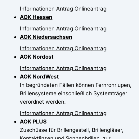
Informationen
Antrag
Onlineantrag
AOK Hessen
Informationen
Antrag
Onlineantrag
AOK Niedersachsen
Informationen
Antrag
Onlineantrag
AOK Nordost
Informationen
Antrag
Onlineantrag
AOK NordWest
In begründeten Fällen können Fernrohrlupen,
Brillensysteme einschließlich Systemträger
verordnet werden.
Informationen
Antrag
Onlineantrag
AOK PLUS
Zuschüsse für Brillengestell, Brillengläser,
Kontaktlinsen und Sonnenbrillen, zur