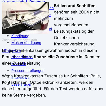
⚖️ Vergleich & Rechner
Brillen und Sehhilfen
Krankenkassenvergleich
gehören seit 2004 nicht
Krankenkassenrechner
mehr zum
↔ Wechsel
vorgeschriebenen
Krankenkassenwechsel
Leistungskatalog der
Kündigung
Gesetzlichen
Zuschuss für Sehhilfen
Musterkündigung
Krankenversicherung.
Einige Krankenkassen gewähren jedoch in diesem
ℹ Ratgeber
Bereich kleinere
finanzielle Zuschüsse
im Rahmen
Nachrichten
einer Zusatzleistung.
Magazin
Pressemitteilungen
Wenn Krankenkassen Zuschuss für Sehhilfen (Brille,
Interviews
Kontaktlinsen, Optoelektronik) anbieten, werden
Leserfragen
diese hier aufgeführt. Für den Test werden dafür aber
keine Sterne vergeben.