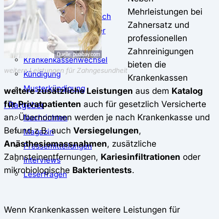
⚖️ Vergleich & Rechner
Mehrleistungen bei
Krankenkassenvergleich
Zahnersatz und
Krankenkassenrechner
professionellen
↔ Wechsel
Zahnreinigungen
Krankenkassenwechsel
bieten die
weitere Leistungen für Zahngesundheit
Kündigung
Krankenkassen
Musterkündigung
weitere zusätzliche Leistungen
aus dem
Katalog
für Privatpatienten
auch für gesetzlich Versicherte
ℹ Ratgeber
an. Übernommen werden je nach Krankenkasse und
Nachrichten
Befund z.B. auch
Versiegelungen
,
Magazin
Anästhesiemassnahmen
, zusätzliche
Pressemitteilungen
Zahnsteinentfernungen,
Kariesinfiltrationen
oder
Interviews
mikrobiologische
Bakterientests
.
Leserfragen
Wenn Krankenkassen weitere Leistungen für