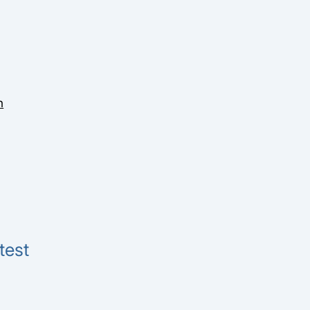
n
test