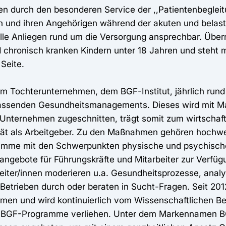
en durch den besonderen Service der ,,Patientenbegleit
en und ihren Angehörigen während der akuten und belas
r alle Anliegen rund um die Versorgung ansprechbar. Über
 chronisch kranken Kindern unter 18 Jahren und steht m
Seite.
 Tochterunternehmen, dem BGF-Institut, jährlich rund
umfassenden Gesundheitsmanagements. Dieses wird mit 
e Unternehmen zugeschnitten, trägt somit zum wirtschaft
vität als Arbeitgeber. Zu den Maßnahmen gehören hochwe
ramme mit den Schwerpunkten physische und psychisch
angebote für Führungskräfte und Mitarbeiter zur Verfüg
beiter/innen moderieren u.a. Gesundheitsprozesse, anal
 Betrieben durch oder beraten in Sucht-Fragen. Seit 2012
en und wird kontinuierlich vom Wissenschaftlichen Bei
iche BGF-Programme verliehen. Unter dem Markennamen