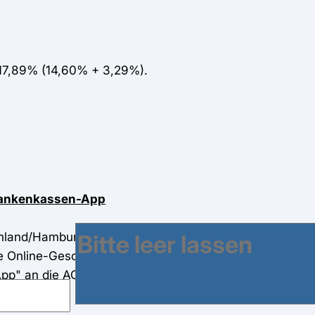
 17,89% (14,60% + 3,29%).
Krankenkassen-App
land/Hamburg ist rund um die Uhr geöffnet - 365 Tage 
e Online-Geschäftsstelle der AOK Rheinland/Hamburg nu
pp" an die AOK Rheinland/Hamburg übermitteln.