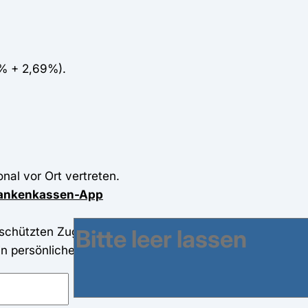
6% + 2,69%).
nal vor Ort vertreten.
Krankenkassen-App
chützten Zugang über ihr Onlineportal und die App ,,M
in persönliches Postfach einfach und sicher nutzen un