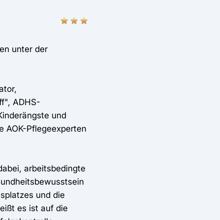
den unter der
tor,
ff", ADHS-
Kinderängste und
ne AOK-Pflegeexperten
abei, arbeitsbedingte
sundheitsbewusstsein
splatzes und die
ßt es ist auf die