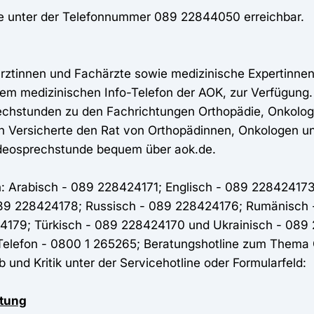
he unter der Telefonnummer 089 22844050 erreichbar.
ztinnen und Fachärzte sowie medizinische Expertinnen
em medizinischen Info-Telefon der AOK, zur Verfügung.
chstunden zu den Fachrichtungen Orthopädie, Onkolog
n Versicherte den Rat von Orthopädinnen, Onkologen
deosprechstunde bequem über aok.de.
n: Arabisch - 089 228424171; Englisch - 089 228424173
 089 228424178; Russisch - 089 228424176; Rumänisch
179; Türkisch - 089 228424170 und Ukrainisch - 089
Telefon - 0800 1 265265; Beratungshotline zum Them
nd Kritik unter der Servicehotline oder Formularfeld:
atung