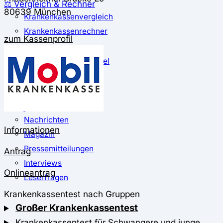
⚖️ Vergleich & Rechner
80639 München
Krankenkassenvergleich
Krankenkassenrechner
zum Kassenprofil
↔ Wechsel
Krankenkassenwechsel
Kündigung
Musterkündigung
ℹ Ratgeber
Nachrichten
Informationen
Magazin
Pressemitteilungen
Antrag
Interviews
Onlineantrag
Leserfragen
Krankenkassentest nach Gruppen
Großer Krankenkassentest
Krankenkassentest für Schwangere und junge