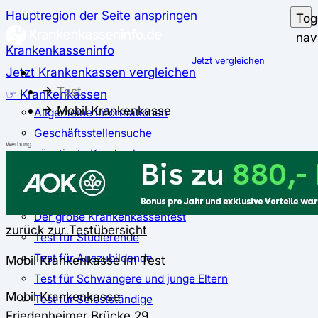
Hauptregion der Seite anspringen
Tog
nav
Krankenkasseninfo
Jetzt vergleichen
Jetzt Krankenkassen vergleichen
Test
☞ Krankenkassen
Mobil Krankenkasse
Allgemeine Informationen
Geschäftsstellensuche
Werbung
günstigste Krankenkassen
Zusatzbeitrag
✅ Krankenkassen Test
Der große Krankenkassentest
zurück zur Testübersicht
Test für Studierende
Test für Auszubildende
Mobil Krankenkasse im Test
Test für Schwangere und junge Eltern
Mobil Krankenkasse
Test für Selbstständige
Friedenheimer Brücke 29