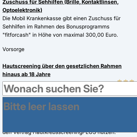
Zuschuss für Sehhilfen (Brille, Kontaktlinsen,
Optoelektronik)
Die Mobil Krankenkasse gibt einen Zuschuss für
Sehhilfen im Rahmen des Bonusprogramms
"fitforcash" in Höhe von maximal 300,00 Euro.
Vorsorge
Hautscreening über den gesetzlichen Rahmen
hinaus ab 18 Jahre
Die Mobil Krankenkasse bietet Ihren Versicherten
bereits ab 15 Jahren ein jährliches
Hautkrebsscreening an. In Ergänzung zur regulären
Hautkrebsvorsorge können Versicherte der Mobil
Krankenkasse eine digitale Ganzkörperfotografie über
den Vertrag HautkrebsscreeningPLUS nutzen.