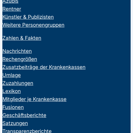
Azubis
Rentner
Künstler & Publizisten
Weitere Personengruppen
Zahlen & Fakten
Nachrichten
Rechengrößen
Zusatzbeiträge der Krankenkassen
Umlage
Zuzahlungen
Lexikon
Mitglieder je Krankenkasse
Fusionen
Geschäftsberichte
Satzungen
Transparenzberichte