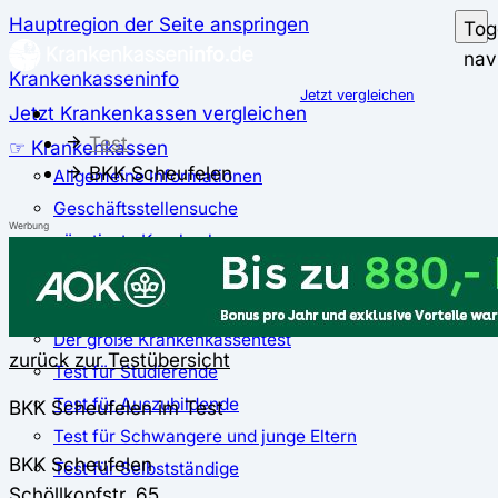
Hauptregion der Seite anspringen
Tog
nav
Krankenkasseninfo
Jetzt vergleichen
Jetzt Krankenkassen vergleichen
Test
☞ Krankenkassen
BKK Scheufelen
Allgemeine Informationen
Geschäftsstellensuche
Werbung
günstigste Krankenkassen
Zusatzbeitrag
✅ Krankenkassen Test
Der große Krankenkassentest
zurück zur Testübersicht
Test für Studierende
Test für Auszubildende
BKK Scheufelen im Test
Test für Schwangere und junge Eltern
BKK Scheufelen
Test für Selbstständige
Schöllkopfstr. 65