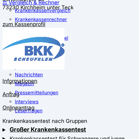
⚖️ Vergleich & Rechner
73230 Kirchheim unter Teck
Krankenkassenvergleich
Krankenkassenrechner
zum Kassenprofil
↔ Wechsel
Krankenkassenwechsel
Kündigung
Musterkündigung
ℹ Ratgeber
Nachrichten
Informationen
Magazin
Pressemitteilungen
Antrag
Interviews
Onlineantrag
Leserfragen
Krankenkassentest nach Gruppen
Großer Krankenkassentest
Krankenkassentest für Schwangere und junge