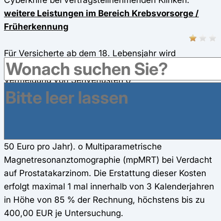
weitere Leistungen im Bereich Krebsvorsorge /
Früherkennung
Für Versicherte ab dem 18. Lebensjahr wird
Kalenderjährlich: o Glaukom-Vorsorge zur
Vermeidung von Sehverlusten o
Gesundheitsuntersuchung zur Krankheitsvorsorge o
Knochendichtemessung zur Osteoporosevorsorge o
PSA-Test zur Prostatakrebsvorsorge o HPV Test (im
Rahmen des Vorsorge+ Programms, insgesamt max.
50 Euro pro Jahr). o Multiparametrische
Magnetresonanztomographie (mpMRT) bei Verdacht
auf Prostatakarzinom. Die Erstattung dieser Kosten
erfolgt maximal 1 mal innerhalb von 3 Kalenderjahren
in Höhe von 85 % der Rechnung, höchstens bis zu
400,00 EUR je Untersuchung.