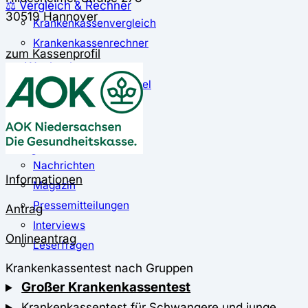
⚖️ Vergleich & Rechner
30519 Hannover
Krankenkassenvergleich
Krankenkassenrechner
zum Kassenprofil
↔ Wechsel
Krankenkassenwechsel
Kündigung
Musterkündigung
ℹ Ratgeber
Nachrichten
Informationen
Magazin
Pressemitteilungen
Antrag
Interviews
Onlineantrag
Leserfragen
Krankenkassentest nach Gruppen
Großer Krankenkassentest
Krankenkassentest für Schwangere und junge