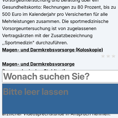
Gesundheitskonto: Rechnungen zu 80 Prozent, bis zu
500 Euro im Kalenderjahr pro Versicherten für alle
Mehrleistungen zusammen. Die sportmedizinische
Vorsorgeuntersuchung ist von zugelassenen
Vertragsärzten mit der Zusatzbezeichnung
,,Sportmedizin" durchzuführen.
Magen- und Darmkrebsvorsorge (Koloskopie)
Magen- und Darmkrebsvorsorge
(Immunologischer Stuhltest)
Versicherte der AOK Niedersachsen ab 50 Jahre
können eine digitale Darmkrebsfrüherkennung mittels
eines sogenannten immunologischen Stuhlbluttestes
(iFOBT-Test) von zu Hause mit anschließender
ärztlicher Videosprechstunde in Anspruch nehmen.