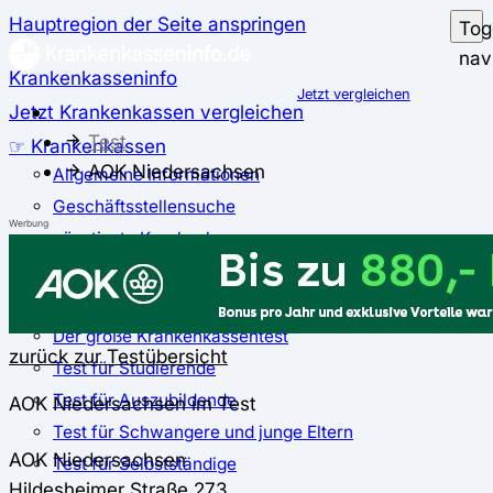
Hauptregion der Seite anspringen
Tog
nav
Krankenkasseninfo
Jetzt vergleichen
Jetzt Krankenkassen vergleichen
Test
☞ Krankenkassen
AOK Niedersachsen
Allgemeine Informationen
Geschäftsstellensuche
Werbung
günstigste Krankenkassen
Zusatzbeitrag
✅ Krankenkassen Test
Der große Krankenkassentest
zurück zur Testübersicht
Test für Studierende
Test für Auszubildende
AOK Niedersachsen im Test
Test für Schwangere und junge Eltern
AOK Niedersachsen
Test für Selbstständige
Hildesheimer Straße 273