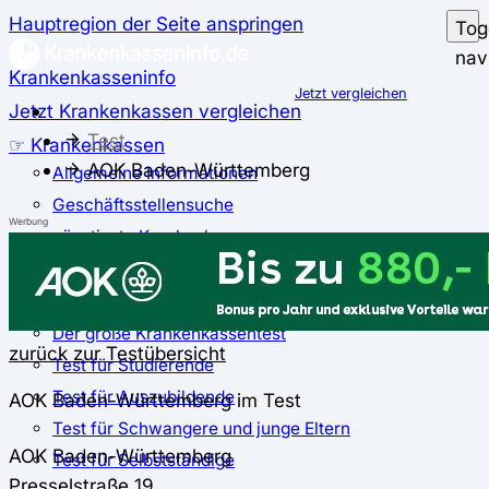
Hauptregion der Seite anspringen
Tog
nav
Krankenkasseninfo
Jetzt vergleichen
Jetzt Krankenkassen vergleichen
Test
☞ Krankenkassen
AOK Baden-Württemberg
Allgemeine Informationen
Geschäftsstellensuche
Werbung
günstigste Krankenkassen
Zusatzbeitrag
✅ Krankenkassen Test
Der große Krankenkassentest
zurück zur Testübersicht
Test für Studierende
Test für Auszubildende
AOK Baden-Württemberg im Test
Test für Schwangere und junge Eltern
AOK Baden-Württemberg
Test für Selbstständige
Presselstraße 19