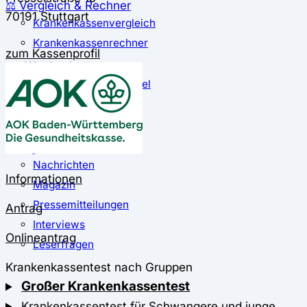
⚖️ Vergleich & Rechner
70191 Stuttgart
Krankenkassenvergleich
Krankenkassenrechner
zum Kassenprofil
↔ Wechsel
Krankenkassenwechsel
Kündigung
Musterkündigung
ℹ Ratgeber
Nachrichten
Informationen
Magazin
Pressemitteilungen
Antrag
Interviews
Onlineantrag
Leserfragen
Krankenkassentest nach Gruppen
Großer Krankenkassentest
Krankenkassentest für Schwangere und junge