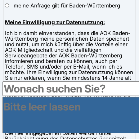
meine Anfrage gilt für Baden-Württemberg
Meine Einwilligung zur Datennutzung:
Ich bin damit einverstanden, dass die AOK Baden-
Württemberg meine persönlichen Daten speichert
und nutzt, um mich künftig über die Vorteile einer
AOK-Mitgliedschaft und die vielfältigen
Serviceangebote der AOK Baden-Württemberg
informieren und beraten zu können, auch per
Telefon, SMS und/oder per E-Mail, wenn ich es
möchte. Ihre Einwilligung zur Datennutzung können
Sie nur erklären, wenn Sie mindestens 14 Jahre alt
sind (Vollendung des 14. Lebensjahres). Wenn Sie
Ihre Einwilligung erklären, können Sie diese
natürlich jederzeit auch wieder mit Wirkung für die
Zukunft widerrufen - eine E-Mail oder ein Anruf
genügen. In diesem Falle werden Ihre persönlichen
Daten bei der AOK Baden-Württemberg gelöscht.
Datenschutzhinweis:
Die hier eingegebenen Daten werden unter
Berücksichtigung des Datenschutzes übermittelt.