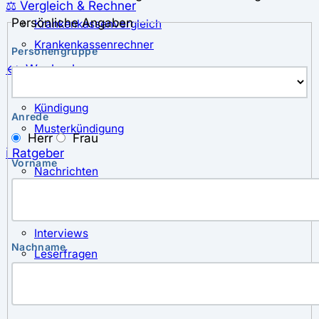
⚖️ Vergleich & Rechner
Persönliche Angaben
Krankenkassenvergleich
Krankenkassenrechner
Personengruppe
↔ Wechsel
Krankenkassenwechsel
Kündigung
Anrede
Musterkündigung
Herr
Frau
ℹ Ratgeber
Vorname
Nachrichten
Magazin
Pressemitteilungen
Interviews
Nachname
Leserfragen