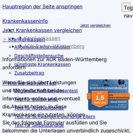
Hauptregion der Seite anspringen
Tog
nav
Krankenkasseninfo
Jetzt vergleichen
Jetzt Krankenkassen vergleichen
Krankenkassen
☞ Krankenkassen
AOK Baden-Württemberg
Allgemeine Informationen
Geschäftsstellensuche
Informationen zur AOK Baden-Württemberg
günstigste Krankenkassen
anfordern
Zusatzbeitrag
Wenn Sie sich über Leistungen
✅ Krankenkassen Test
und Mitgliedschaft bei der
Der große Krankenkassentest
informieren wollen und eventuell
Test für Studierende
die Absicht haben, in diese
Test für Auszubildende
Krankenkasse einzutreten, können
Test für Schwangere und junge Eltern
Sie das folgende Formular ausfüllen und Sie
Test für Selbstständige
bekommen die Unterlagen unverbindlich zugeschickt.