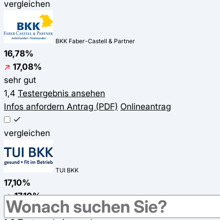
vergleichen
BKK Faber-Castell & Partner
16,78%
↗
17,08%
sehr gut
1,4
Testergebnis ansehen
Infos anfordern
Antrag (PDF)
Onlineantrag
vergleichen
TUI BKK
17,10%
→
17,10%
gut