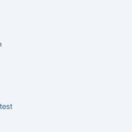
n
test