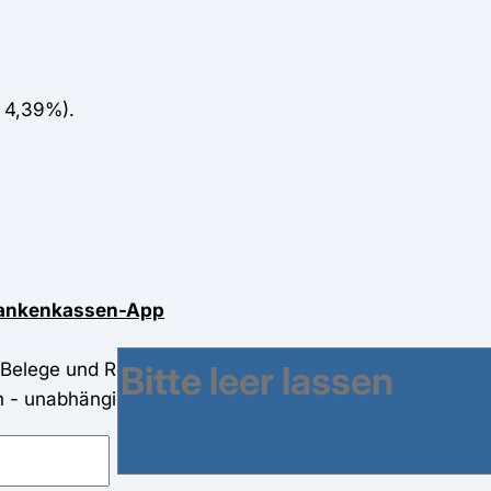
 4,39%).
Krankenkassen-App
Belege und Rechnungen ganz einfach hochladen. Weiter
 unabhängig von Öffnungszeiten, unkompliziert und si