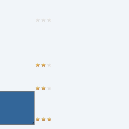
e Vorteile:
cher.