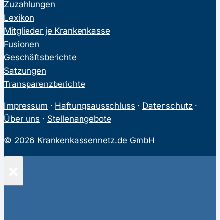
Zuzahlungen
Lexikon
Mitglieder je Krankenkasse
Fusionen
Geschäftsberichte
Satzungen
Transparenzberichte
Impressum
·
Haftungsausschluss
·
Datenschutz
·
Über uns
·
Stellenangebote
© 2026 Krankenkassennetz.de GmbH
×