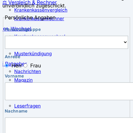
⚖️ Vergleich & Rechner
unverbindlich zugeschickt.
Krankenkassenvergleich
Persönliche Angaben
Krankenkassenrechner
↔ Wechsel
Personengruppe
Krankenkassenwechsel
Kündigung
Musterkündigung
Anrede
ℹ Ratgeber
Herr
Frau
Nachrichten
Vorname
Magazin
Pressemitteilungen
Interviews
Leserfragen
Nachname