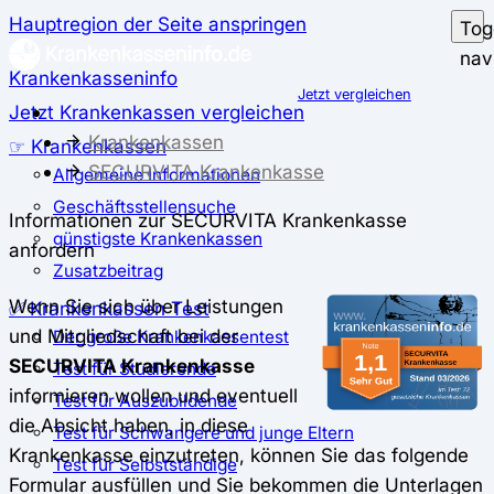
Hauptregion der Seite anspringen
Tog
nav
Krankenkasseninfo
Jetzt vergleichen
Jetzt Krankenkassen vergleichen
Krankenkassen
☞ Krankenkassen
SECURVITA Krankenkasse
Allgemeine Informationen
Geschäftsstellensuche
Informationen zur SECURVITA Krankenkasse
günstigste Krankenkassen
anfordern
Zusatzbeitrag
Wenn Sie sich über Leistungen
✅ Krankenkassen Test
und Mitgliedschaft bei der
Der große Krankenkassentest
SECURVITA Krankenkasse
Test für Studierende
informieren wollen und eventuell
Test für Auszubildende
die Absicht haben, in diese
Test für Schwangere und junge Eltern
Krankenkasse einzutreten, können Sie das folgende
Test für Selbstständige
Formular ausfüllen und Sie bekommen die Unterlagen