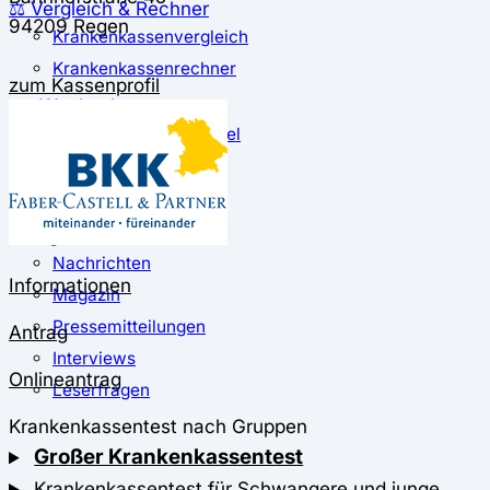
⚖️ Vergleich & Rechner
94209 Regen
Krankenkassenvergleich
Krankenkassenrechner
zum Kassenprofil
↔ Wechsel
Krankenkassenwechsel
Kündigung
Musterkündigung
ℹ Ratgeber
Nachrichten
Informationen
Magazin
Pressemitteilungen
Antrag
Interviews
Onlineantrag
Leserfragen
Krankenkassentest nach Gruppen
Großer Krankenkassentest
Krankenkassentest für Schwangere und junge