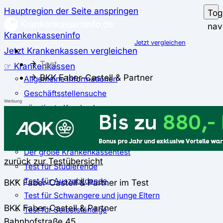
Hauptregion der Seite anspringen
Tog
nav
Krankenkasseninfo
Jetzt vergleichen
Jetzt Krankenkassen vergleichen
Test
☞ Krankenkassen
BKK Faber-Castell & Partner
Allgemeine Informationen
Geschäftsstellensuche
Werbung
günstigste Krankenkassen
Zusatzbeitrag
✅ Krankenkassen Test
Der große Krankenkassentest
zurück zur Testübersicht
Test für Studierende
Test für Auszubildende
BKK Faber-Castell & Partner im Test
Test für Schwangere und junge Eltern
BKK Faber-Castell & Partner
Test für Selbstständige
Bahnhofstraße 45