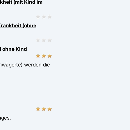
heit (mit Kind im
Krankheit (ohne
d ohne Kind
chwägerte) werden die
ages.