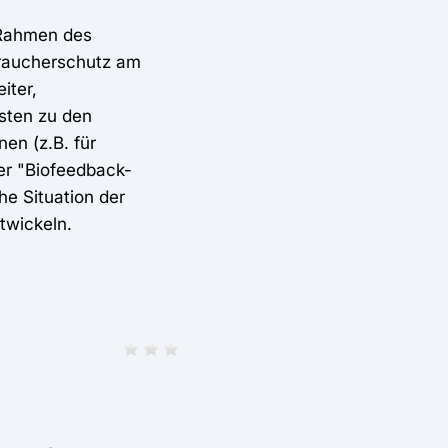
 Rahmen des
traucherschutz am
iter,
sten zu den
en (z.B. für
der "Biofeedback-
e Situation der
twickeln.