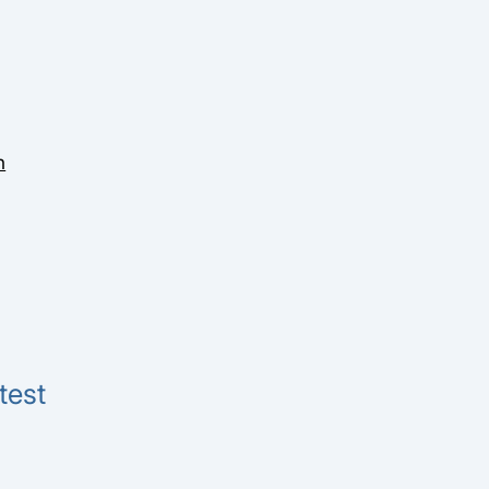
n
test