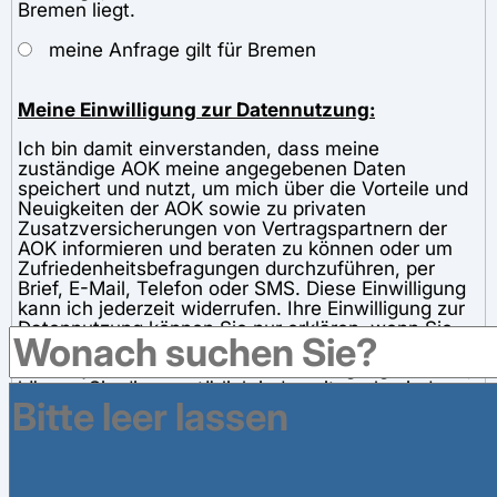
Bremen liegt.
meine Anfrage gilt für Bremen
Meine Einwilligung zur Datennutzung:
Ich bin damit einverstanden, dass meine
zuständige AOK meine angegebenen Daten
speichert und nutzt, um mich über die Vorteile und
Neuigkeiten der AOK sowie zu privaten
Zusatzversicherungen von Vertragspartnern der
AOK informieren und beraten zu können oder um
Zufriedenheitsbefragungen durchzuführen, per
Brief, E-Mail, Telefon oder SMS. Diese Einwilligung
kann ich jederzeit widerrufen. Ihre Einwilligung zur
Datennutzung können Sie nur erklären, wenn Sie
mindestens 14 Jahre alt sind (Vollendung des 14.
Lebensjahres). Wenn Sie Ihre Einwilligung erklären,
können Sie diese natürlich jederzeit auch wieder
mit Wirkung für die Zukunft widerrufen - eine E-
Mail oder ein Anruf genügen. In diesem Falle
werden Ihre persönlichen Daten bei der AOK
Bremen/Bremerhaven gelöscht.