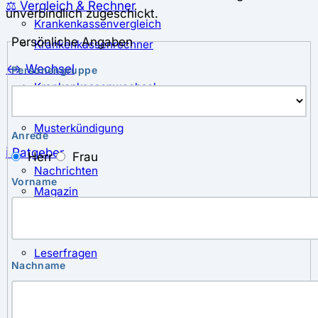
⚖️ Vergleich & Rechner
unverbindlich zugeschickt.
Krankenkassenvergleich
Persönliche Angaben
Krankenkassenrechner
↔ Wechsel
Personengruppe
Krankenkassenwechsel
Kündigung
Musterkündigung
Anrede
ℹ Ratgeber
Herr
Frau
Nachrichten
Vorname
Magazin
Pressemitteilungen
Interviews
Leserfragen
Nachname