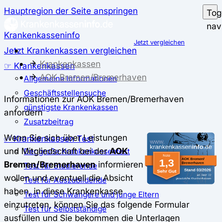
Hauptregion der Seite anspringen
Tog
nav
Krankenkasseninfo
Jetzt vergleichen
Jetzt Krankenkassen vergleichen
Krankenkassen
☞ Krankenkassen
AOK Bremen/Bremerhaven
Allgemeine Informationen
Geschäftsstellensuche
Informationen zur AOK Bremen/Bremerhaven
günstigste Krankenkassen
anfordern
Zusatzbeitrag
Wenn Sie sich über Leistungen
✅ Krankenkassen Test
und Mitgliedschaft bei der
AOK
Der große Krankenkassentest
Bremen/Bremerhaven
informieren
Test für Studierende
wollen und eventuell die Absicht
Test für Auszubildende
haben, in diese Krankenkasse
Test für Schwangere und junge Eltern
einzutreten, können Sie das folgende Formular
Test für Selbstständige
ausfüllen und Sie bekommen die Unterlagen