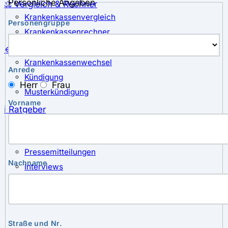
Persönliche Angaben
⚖️ Vergleich & Rechner
Krankenkassenvergleich
Personengruppe
Krankenkassenrechner
↔ Wechsel
Krankenkassenwechsel
Anrede
Kündigung
Herr
Frau
Musterkündigung
Vorname
ℹ Ratgeber
Nachrichten
Magazin
Pressemitteilungen
Nachname
Interviews
Leserfragen
Straße und Nr.