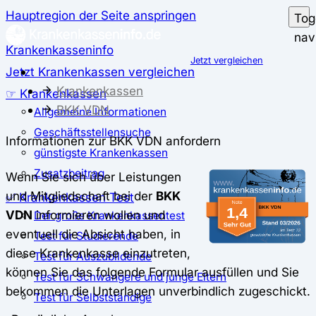
Hauptregion der Seite anspringen
Tog
nav
Krankenkasseninfo
Jetzt vergleichen
Jetzt Krankenkassen vergleichen
Krankenkassen
☞ Krankenkassen
BKK VDN
Allgemeine Informationen
Geschäftsstellensuche
Informationen zur BKK VDN anfordern
günstigste Krankenkassen
Zusatzbeitrag
Wenn Sie sich über Leistungen
und Mitgliedschaft bei der
BKK
✅ Krankenkassen Test
VDN
informieren wollen und
Der große Krankenkassentest
eventuell die Absicht haben, in
Test für Studierende
diese Krankenkasse einzutreten,
Test für Auszubildende
können Sie das folgende Formular ausfüllen und Sie
Test für Schwangere und junge Eltern
bekommen die Unterlagen unverbindlich zugeschickt.
Test für Selbstständige