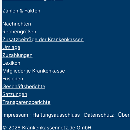
Zahlen & Fakten
Nachrichten
Rechengrößen
Zusatzbeiträge der Krankenkassen
Umlage
Zuzahlungen
Lexikon
Mitglieder je Krankenkasse
Fusionen
Geschäftsberichte
Satzungen
Transparenzberichte
Impressum
·
Haftungsausschluss
·
Datenschutz
·
Über
© 2026 Krankenkassennetz.de GmbH