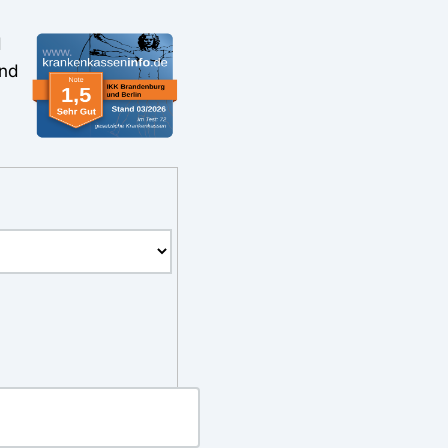
d
und