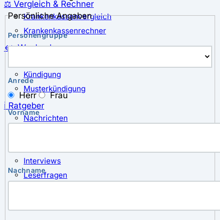
⚖️ Vergleich & Rechner
Persönliche Angaben
Krankenkassenvergleich
Krankenkassenrechner
Personengruppe
↔ Wechsel
Krankenkassenwechsel
Kündigung
Anrede
Musterkündigung
Herr
Frau
ℹ Ratgeber
Vorname
Nachrichten
Magazin
Pressemitteilungen
Interviews
Nachname
Leserfragen