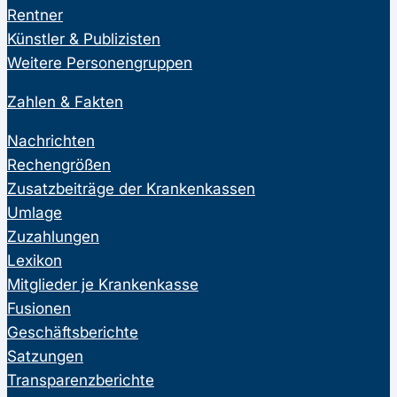
Rentner
Künstler & Publizisten
Weitere Personengruppen
Zahlen & Fakten
Nachrichten
Rechengrößen
Zusatzbeiträge der Krankenkassen
Umlage
Zuzahlungen
Lexikon
Mitglieder je Krankenkasse
Fusionen
Geschäftsberichte
Satzungen
Transparenzberichte