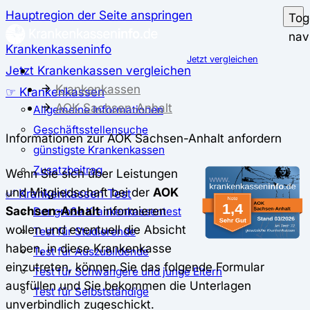
Hauptregion der Seite anspringen
Tog
nav
Krankenkasseninfo
Jetzt vergleichen
Jetzt Krankenkassen vergleichen
Krankenkassen
☞ Krankenkassen
AOK Sachsen-Anhalt
Allgemeine Informationen
Geschäftsstellensuche
Informationen zur AOK Sachsen-Anhalt anfordern
günstigste Krankenkassen
Zusatzbeitrag
Wenn Sie sich über Leistungen
und Mitgliedschaft bei der
AOK
✅ Krankenkassen Test
Sachsen-Anhalt
informieren
Der große Krankenkassentest
wollen und eventuell die Absicht
Test für Studierende
haben, in diese Krankenkasse
Test für Auszubildende
einzutreten, können Sie das folgende Formular
Test für Schwangere und junge Eltern
ausfüllen und Sie bekommen die Unterlagen
Test für Selbstständige
unverbindlich zugeschickt.