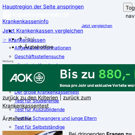
Hauptregion der Seite anspringen
Tog
nav
Krankenkasseninfo
Jetzt vergleichen
Jetzt Krankenkassen vergleichen
Test
☞ Krankenkassen
Ärztehotline
Allgemeine Informationen
Geschäftsstellensuche
Werbung
günstigste Krankenkassen
Zusatzbeitrag
✅ Krankenkassen Test
Der große Krankenkassentest
zurück zu den Kriterien
|
zurück zum
Test für Studierende
Krankenkassentest
Test für Auszubildende
Test für Schwangere und junge Eltern
Ärztehotline
Test für Selbstständige
Bei dringenden
Fragen zu