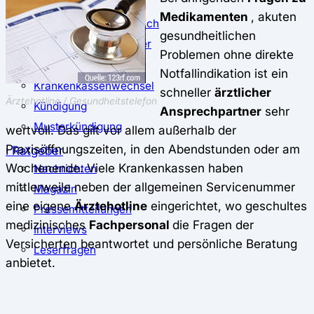
⚖️ Vergleich & Rechner
Medikamenten
, akuten
Krankenkassenvergleich
gesundheitlichen
Krankenkassenrechner
Problemen ohne direkte
↔ Wechsel
Notfallindikation ist ein
Krankenkassenwechsel
schneller
ärztlicher
Ärztehotline / Gesundheitstelefon
Kündigung
Ansprechpartner
sehr
Musterkündigung
wertvoll. Das gilt vor allem außerhalb der
Praxisöffnungszeiten, in den Abendstunden oder am
ℹ Ratgeber
Wochenende. Viele Krankenkassen haben
Nachrichten
mittlerweile neben der allgemeinen Servicenummer
Magazin
eine eigene
Ärztehotline
eingerichtet, wo geschultes
Pressemitteilungen
medizinisches
Fachpersonal
die Fragen der
Interviews
Versicherten beantwortet und persönliche Beratung
Leserfragen
anbietet.