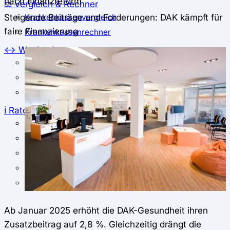
nach Finanzreform
⚖️ Vergleich & Rechner
Steigende Beiträge und Forderungen: DAK kämpft für
Krankenkassenvergleich
faire Finanzierung
Krankenkassenrechner
↔ Wechsel
Krankenkassenwechsel
Kündigung
Musterkündigung
ℹ Ratgeber
Nachrichten
Magazin
Pressemitteilungen
Interviews
Leserfragen
Ab Januar 2025 erhöht die DAK-Gesundheit ihren
Zusatzbeitrag auf 2,8 %. Gleichzeitig drängt die