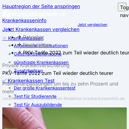
Hauptregion der Seite anspringen
Tog
nav
Krankenkasseninfo
Jetzt vergleichen
Jetzt Krankenkassen vergleichen
Ratgeber
☞ Krankenkassen
Nachrichten
Allgemeine Informationen
PKV-Tarife 2022 zum Teil wieder deutlich teu
Geschäftsstellensuche
günstigste Krankenkassen
Private Krankenversicherung
Zusatzbeitrag
PKV-Tarife 2022 zum Teil wieder deutlich teurer
✅ Krankenkassen Test
Prämienanpassungen um bis zu zehn Prozent und
Der große Krankenkassentest
mehr
Test für Studierende
veröffentlicht am
13.12.2021
von Redaktion krankenkasseninfo.de
Test für Auszubildende
Test für Schwangere und junge Eltern
Test für Selbstständige