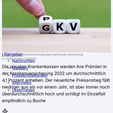
⚖️ Vergleich & Rechner
Krankenkassenvergleich
Krankenkassenrechner
↔ Wechsel
Krankenkassenwechsel
Kündigung
Musterkündigung
ℹ Ratgeber
Integrietes Krankenversicherungssystem statt Bürgerversicherung
(c) Getty Images / Fokusiert
Nachrichten
Die privaten Krankenkassen werden ihre Prämien in
Magazin
der Krankenversicherung 2022 um durchschnittlich
Pressemitteilungen
4,1 Prozent anheben. Der neuerliche Preisanstieg fällt
Interviews
niedriger aus als vor einem Jahr, ist aber immer noch
Leserfragen
überdurchschnittlich hoch und schlägt im Einzelfall
empfindlich zu Buche