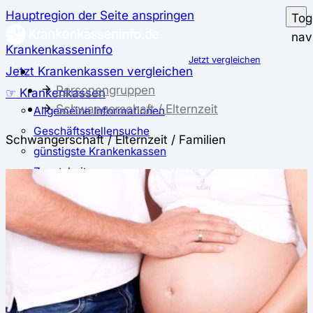
Hauptregion der Seite anspringen
Tog
nav
Krankenkasseninfo
Jetzt vergleichen
Jetzt Krankenkassen vergleichen
Personengruppen
☞ Krankenkassen
Schwangerschaft / Elternzeit
Allgemeine Informationen
Geschäftsstellensuche
Schwangerschaft / Elternzeit / Familien
günstigste Krankenkassen
Zusatzbeitrag
✅ Krankenkassen Test
Der große Krankenkassentest
Test für Studierende
Test für Auszubildende
Test für Schwangere und junge Eltern
Test für Selbstständige