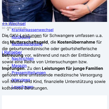
⚖️ Vergleich & Rechner
Krankenkassenvergleich
Krankenkassenrechner
↔ Wechsel
schwangeres Paar
(c) JMG / pixelio.de
Krankenkassenwechsel
Die GKV-
Leistungen
für Schwangere umfassen u.a.
Kündigung
das
Mutterschaftsgeld
, die
Kostenübernahme
für
Musterkündigung
die geburtsmedizinische oder geburtshelferische
ℹ Ratgeber
Betreuung
vor, während und nach der Entbindung
Nachrichten
sowie eine Reihe von Untersuchungen bzw.
Magazin
Impfungen
. Zu den
Leistungen für junge Familien
Pressemitteilungen
gehören eine umfassende medizinsche Versorgung
Interviews
von Mutter und Kind, finanzielle Unterstützung sowie
Leserfragen
kostenlose Beratungen.