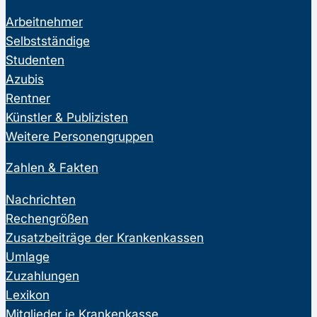
Arbeitnehmer
Selbstständige
Studenten
Azubis
Rentner
Künstler & Publizisten
Weitere Personengruppen
Zahlen & Fakten
Nachrichten
Rechengrößen
Zusatzbeiträge der Krankenkassen
Umlage
Zuzahlungen
Lexikon
Mitglieder je Krankenkasse