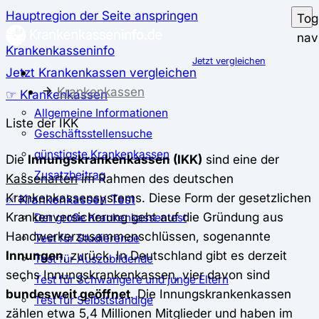
Hauptregion der Seite anspringen
Tog
nav
Krankenkasseninfo
Jetzt vergleichen
Jetzt Krankenkassen vergleichen
Krankenkassen
☞ Krankenkassen
Allgemeine Informationen
Liste der IKK
Geschäftsstellensuche
günstigste Krankenkassen
Die
Innungskrankenkassen (IKK)
sind eine der
Zusatzbeitrag
Kassenarten
im Rahmen des deutschen
Krankenkassensystems. Diese Form der gesetzlichen
✅ Krankenkassen Test
Krankenversicherung geht auf die Gründung aus
Der große Krankenkassentest
Handwerkerzusammenschlüssen, sogenannte
Test für Studierende
Innungen
, zurück. In Deutschland gibt es derzeit
Test für Auszubildende
sechs Innungskrankenkassen, vier davon sind
Test für Schwangere und junge Eltern
bundesweit geöffnet
. Die Innungskrankenkassen
Test für Selbstständige
zählen etwa 5,4 Millionen Mitglieder und haben im