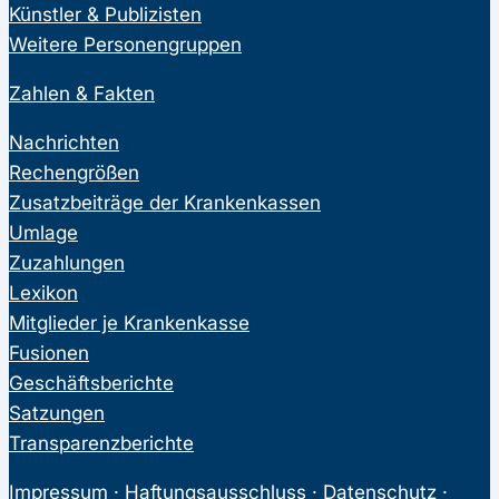
Künstler & Publizisten
Weitere Personengruppen
Zahlen & Fakten
Nachrichten
Rechengrößen
Zusatzbeiträge der Krankenkassen
Umlage
Zuzahlungen
Lexikon
Mitglieder je Krankenkasse
Fusionen
Geschäftsberichte
Satzungen
Transparenzberichte
Impressum
·
Haftungsausschluss
·
Datenschutz
·