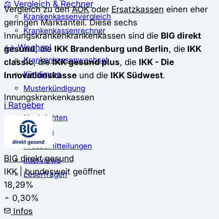
⚖️ Vergleich & Rechner
Vergleich zu den
AOK
oder
Ersatzkassen
einen eher
Krankenkassenvergleich
geringen Marktanteil. Diese sechs
Krankenkassenrechner
Innungskrankenkrankenkassen sind die
BIG direkt
↔ Wechsel
gesund
, die
IKK Brandenburg und Berlin
, die
IKK
Krankenkassenwechsel
classic
, die
IKK gesund plus
, die
IKK - Die
Kündigung
Innovationskasse
und die
IKK Südwest
.
Musterkündigung
Innungskrankenkassen
ℹ Ratgeber
Nachrichten
Magazin
Pressemitteilungen
BIG direkt gesund
Interviews
IKK | bundesweit geöffnet
Leserfragen
18,29%
0,30%
Infos