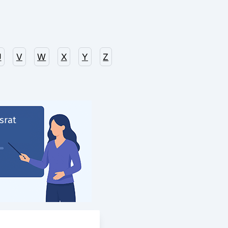
U
V
W
X
Y
Z