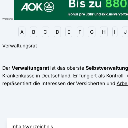
Werbung
A
B
C
D
E
F
G
H
I
J
Verwaltungsrat
Der
Verwaltungsrat
ist das oberste
Selbstverwaltun
Krankenkasse in Deutschland. Er fungiert als Kontrol
repräsentiert die Interessen der Versicherten und
Arbe
Inhaltsverzeichnis