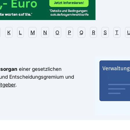
K
L
M
N
O
P
Q
R
S
T
gsorgan
einer gesetzlichen
l- und Entscheidungsgremium und
itgeber
.