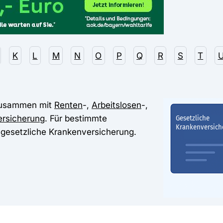
K
L
M
N
O
P
Q
R
S
T
zusammen mit
Renten
-,
Arbeitslosen
-,
ersicherung
. Für bestimmte
 gesetzliche Krankenversicherung.