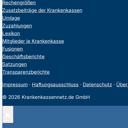
Rechengrößen
Zusatzbeiträge der Krankenkassen
Umlage
Zuzahlungen
Lexikon
Mitglieder je Krankenkasse
Fusionen
Geschäftsberichte
Satzungen
Transparenzberichte
Impressum
·
Haftungsausschluss
·
Datenschutz
·
Über
© 2026 Krankenkassennetz.de GmbH
×