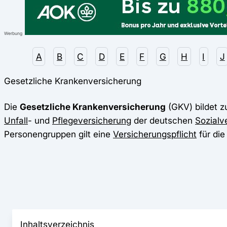
Werbung
A
B
C
D
E
F
G
H
I
J
Gesetzliche Krankenversicherung
Die
Gesetzliche Krankenversicherung
(GKV) bildet 
Unfall
- und
Pflegeversicherung
der deutschen
Sozialv
Personengruppen gilt eine
Versicherungspflicht
für die
Inhaltsverzeichnis