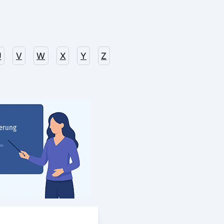
U
V
W
X
Y
Z