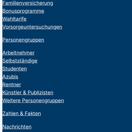
Familienversicherung
Bonusprogramme
Wahltarife
Vorsorgeuntersuchungen
Personengruppen
Arbeitnehmer
Selbstständige
Studenten
Azubis
Rentner
Künstler & Publizisten
Weitere Personengruppen
Zahlen & Fakten
Nachrichten