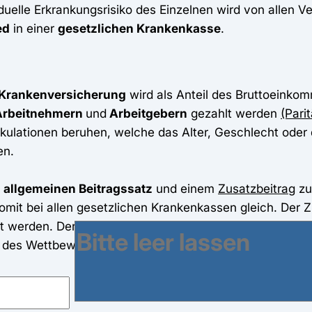
viduelle Erkrankungsrisiko des Einzelnen wird von allen
ed
in einer
gesetzlichen Krankenkasse
.
n Krankenversicherung
wird als Anteil des Bruttoeinko
Arbeitnehmern
und
Arbeitgebern
gezahlt werden
(Parit
lkulationen beruhen, welche das Alter, Geschlecht oder
en.
m
allgemeinen Beitragssatz
und einem
Zusatzbeitrag
zu
 somit bei allen gesetzlichen Krankenkassen gleich. Der 
 werden. Der gesamte zu entrichtende Beitrag untersch
t des Wettbewerbs.