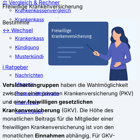
⚖️ Vergleich & Rechner
Freiwillige Krankenversicherung
Krankenkassenvergleich
Krankenkassenrechner
Bestimmte
↔ Wechsel
Krankenkassenwechsel
Kündigung
Musterkündigung
ℹ Ratgeber
Nachrichten
Magazin
Versichertengruppen
haben die Wahlmöglichkeit
zwischen einer privaten Krankenversicherung (PKV)
Pressemitteilungen
und einer
freiwilligen gesetzlichen
Interviews
Krankenversicherung
(GKV). Die Höhe des
Leserfragen
monatlichen Beitrags für die Mitglieder einer
freiwilligen Krankenversicherung ist von den
monatlichen
Einnahmen
abhängig. Für GKV-