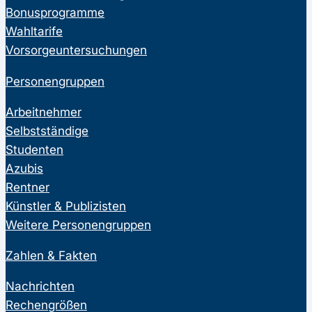
Bonusprogramme
Wahltarife
Vorsorgeuntersuchungen
Personengruppen
Arbeitnehmer
Selbstständige
Studenten
Azubis
Rentner
Künstler & Publizisten
Weitere Personengruppen
Zahlen & Fakten
Nachrichten
Rechengrößen