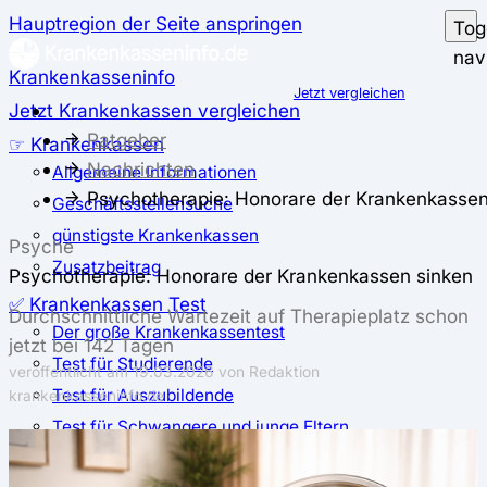
Hauptregion der Seite anspringen
Tog
nav
Krankenkasseninfo
Jetzt vergleichen
Jetzt Krankenkassen vergleichen
Ratgeber
☞ Krankenkassen
Nachrichten
Allgemeine Informationen
Psychotherapie: Honorare der Krankenkassen
Geschäftsstellensuche
günstigste Krankenkassen
Psyche
Zusatzbeitrag
Psychotherapie: Honorare der Krankenkassen sinken
✅ Krankenkassen Test
Durchschnittliche Wartezeit auf Therapieplatz schon
Der große Krankenkassentest
jetzt bei 142 Tagen
Test für Studierende
veröffentlicht am
19.03.2026
von Redaktion
Test für Auszubildende
krankenkasseninfo.de
Test für Schwangere und junge Eltern
Test für Selbstständige