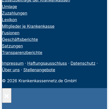
Umlage
Zuzahlungen
Lexikon
Mitglieder je Krankenkasse
Fusionen
Geschäftsberichte
Satzungen
Transparenzberichte
Impressum
·
Haftungsausschluss
·
Datenschutz
·
Über uns
·
Stellenangebote
© 2026 Krankenkassennetz.de GmbH
×