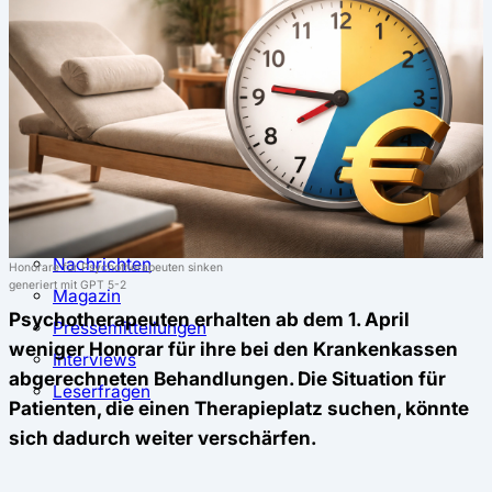
⚖️ Vergleich & Rechner
Krankenkassenvergleich
Krankenkassenrechner
↔ Wechsel
Krankenkassenwechsel
Kündigung
Musterkündigung
ℹ Ratgeber
Nachrichten
Honorare für Psychotherapeuten sinken
generiert mit GPT 5-2
Magazin
Psychotherapeuten erhalten ab dem 1. April
Pressemitteilungen
weniger Honorar für ihre bei den Krankenkassen
Interviews
abgerechneten Behandlungen. Die Situation für
Leserfragen
Patienten, die einen Therapieplatz suchen, könnte
sich dadurch weiter verschärfen.