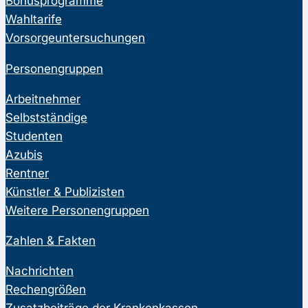
Bonusprogramme
Wahltarife
Vorsorgeuntersuchungen
Personengruppen
Arbeitnehmer
Selbstständige
Studenten
Azubis
Rentner
Künstler & Publizisten
Weitere Personengruppen
Zahlen & Fakten
Nachrichten
Rechengrößen
Zusatzbeiträge der Krankenkassen