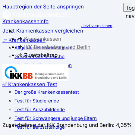
Hauptregion der Seite anspringen
Tog
nav
Krankenkasseninfo
Jetzt vergleichen
Jetzt Krankenkassen vergleichen
Krankenkassen
☞ Krankenkassen
IKK Brandenburg und Berlin
Allgemeine Informationen
Zusatzbeitrag
Geschäftsstellensuche
günstigste Krankenkassen
Zusatzbeitrag
✅ Krankenkassen Test
Der große Krankenkassentest
Test für Studierende
Test für Auszubildende
Test für Schwangere und junge Eltern
Zusatzbeitrag der IKK Brandenburg und Berlin: 4,35%
Test für Selbstständige