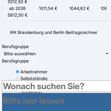
5512,50 €
ab 2026
1011,54 €
1044,62 €
1066
5812,50 €
IKK Brandenburg und Berlin Beitragsrechner
Berufsgruppe
Berufsgruppe
Arbeitnehmer
Selbstständig
Rentner
Studierend
Ihr Brutto-Verdienst