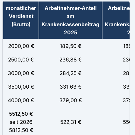
monatlicher
Arbeitnehmer-Anteil
Arbeitneh
Verdienst
am
a
(Brutto)
Krankenkassenbeitrag
Krankenkas
2025
20
2000,00 €
189,50 €
189,
2500,00 €
236,88 €
236,
3000,00 €
284,25 €
284,
3500,00 €
331,63 €
331,
4000,00 €
379,00 €
379,
5512,50 €
seit 2026
522,31 €
550,
5812,50 €