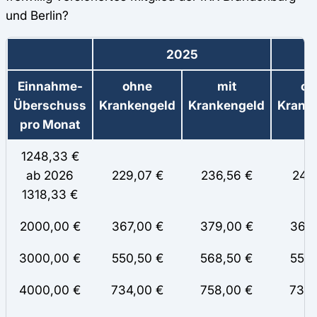
und Berlin?
2025
Einnahme-
ohne
mit
oh
Überschuss
Krankengeld
Krankengeld
Krank
pro Monat
1248,33 €
ab 2026
229,07 €
236,56 €
241,
1318,33 €
2000,00 €
367,00 €
379,00 €
367,
3000,00 €
550,50 €
568,50 €
550,
4000,00 €
734,00 €
758,00 €
734,