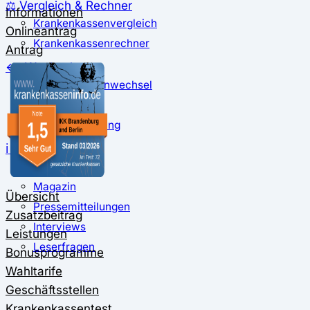
⚖️ Vergleich & Rechner
Informationen
Krankenkassenvergleich
Onlineantrag
Krankenkassenrechner
Antrag
↔ Wechsel
Krankenkassenwechsel
Kündigung
Musterkündigung
ℹ Ratgeber
Nachrichten
Magazin
Übersicht
Pressemitteilungen
Zusatzbeitrag
Interviews
Leistungen
Leserfragen
Bonusprogramme
Wahltarife
Geschäftsstellen
Krankenkassentest