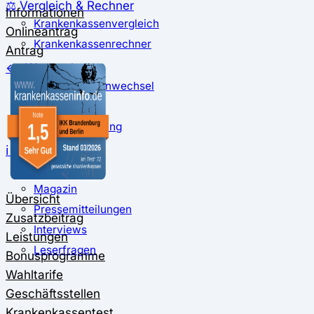
⚖️ Vergleich & Rechner
Informationen
Krankenkassenvergleich
Onlineantrag
Krankenkassenrechner
Antrag
↔ Wechsel
Krankenkassenwechsel
Kündigung
Musterkündigung
ℹ Ratgeber
Nachrichten
Magazin
Übersicht
Pressemitteilungen
Zusatzbeitrag
Interviews
Leistungen
Leserfragen
Bonusprogramme
Wahltarife
Geschäftsstellen
Krankenkassentest