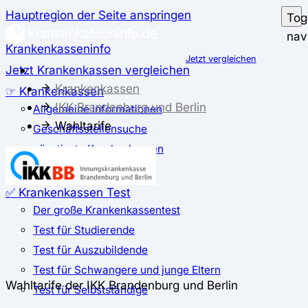
Hauptregion der Seite anspringen
Tog
nav
Krankenkasseninfo
Jetzt vergleichen
Jetzt Krankenkassen vergleichen
Krankenkassen
☞ Krankenkassen
IKK Brandenburg und Berlin
Allgemeine Informationen
Wahltarife
Geschäftsstellensuche
günstigste Krankenkassen
Zusatzbeitrag
✅ Krankenkassen Test
Der große Krankenkassentest
Test für Studierende
Test für Auszubildende
Test für Schwangere und junge Eltern
Wahltarife der IKK Brandenburg und Berlin
Test für Selbstständige