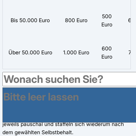
500
Bis 50.000 Euro
800 Euro
60
Euro
600
Über 50.000 Euro
1.000 Euro
72
Euro
Die jeweils zum Tarif gehörende Prämie wird im
Folgejahr ausgezahlt, nachdem sie gegebenenfalls
mit doch angefallenen Leistungen verrechnet wurde.
Die Kosten je Arznei- und Heilmittelverordnung, die
von der Prämie abgezogen werden können, sind
jeweils pauschal und staffeln sich wiederum nach
dem gewählten Selbstbehalt.