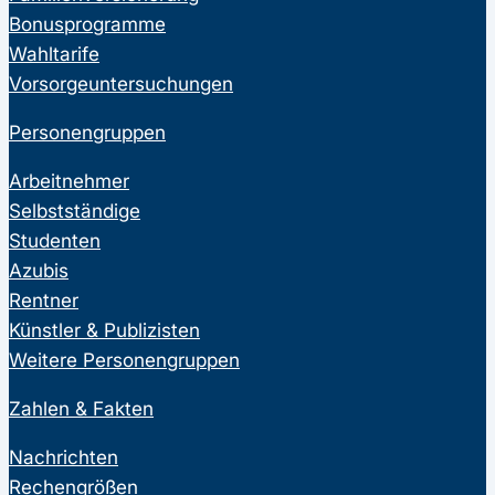
Bonusprogramme
Wahltarife
Vorsorgeuntersuchungen
Personengruppen
Arbeitnehmer
Selbstständige
Studenten
Azubis
Rentner
Künstler & Publizisten
Weitere Personengruppen
Zahlen & Fakten
Nachrichten
Rechengrößen