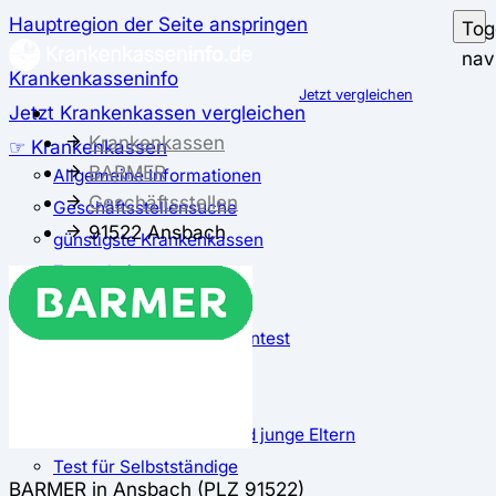
Hauptregion der Seite anspringen
Tog
nav
Krankenkasseninfo
Jetzt vergleichen
Jetzt Krankenkassen vergleichen
Krankenkassen
☞ Krankenkassen
BARMER
Allgemeine Informationen
Geschäftsstellen
Geschäftsstellensuche
91522 Ansbach
günstigste Krankenkassen
Zusatzbeitrag
✅ Krankenkassen Test
Der große Krankenkassentest
Test für Studierende
Test für Auszubildende
Test für Schwangere und junge Eltern
Test für Selbstständige
BARMER in Ansbach (PLZ 91522)