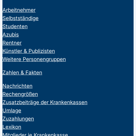
Arbeitnehmer
Selbstständige
Studenten
Azubis
Rentner
Künstler & Publizisten
Weitere Personengruppen
Zahlen & Fakten
Nachrichten
Rechengrößen
Zusatzbeiträge der Krankenkassen
Umlage
Zuzahlungen
Lexikon
Mitglieder je Krankenkasse