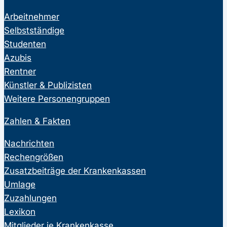
Arbeitnehmer
Selbstständige
Studenten
Azubis
Rentner
Künstler & Publizisten
Weitere Personengruppen
Zahlen & Fakten
Nachrichten
Rechengrößen
Zusatzbeiträge der Krankenkassen
Umlage
Zuzahlungen
Lexikon
Mitglieder je Krankenkasse