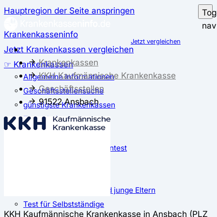
Hauptregion der Seite anspringen
Tog
nav
Krankenkasseninfo
Jetzt vergleichen
Jetzt Krankenkassen vergleichen
Krankenkassen
☞ Krankenkassen
KKH Kaufmännische Krankenkasse
Allgemeine Informationen
Geschäftsstellen
Geschäftsstellensuche
91522 Ansbach
günstigste Krankenkassen
Zusatzbeitrag
✅ Krankenkassen Test
Der große Krankenkassentest
Test für Studierende
Test für Auszubildende
Test für Schwangere und junge Eltern
Test für Selbstständige
KKH Kaufmännische Krankenkasse in Ansbach (PLZ