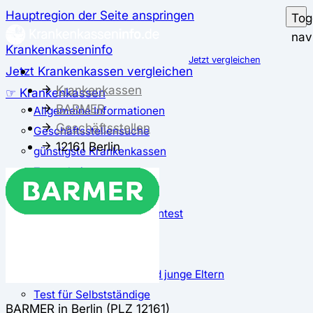
Hauptregion der Seite anspringen
Tog
nav
Krankenkasseninfo
Jetzt vergleichen
Jetzt Krankenkassen vergleichen
Krankenkassen
☞ Krankenkassen
BARMER
Allgemeine Informationen
Geschäftsstellen
Geschäftsstellensuche
12161 Berlin
günstigste Krankenkassen
Zusatzbeitrag
✅ Krankenkassen Test
Der große Krankenkassentest
Test für Studierende
Test für Auszubildende
Test für Schwangere und junge Eltern
Test für Selbstständige
BARMER in Berlin (PLZ 12161)