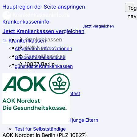
Hauptregion der Seite anspringen
Tog
nav
Krankenkasseninfo
Jetzt vergleichen
Jetzt Krankenkassen vergleichen
Krankenkassen
☞ Krankenkassen
AOK Nordost
Allgemeine Informationen
Geschäftsstellen
Geschäftsstellensuche
10827 Berlin
günstigste Krankenkassen
Zusatzbeitrag
✅ Krankenkassen Test
Der große Krankenkassentest
Test für Studierende
Test für Auszubildende
Test für Schwangere und junge Eltern
Test für Selbstständige
AOK Nordost in Berlin (PLZ 10827)