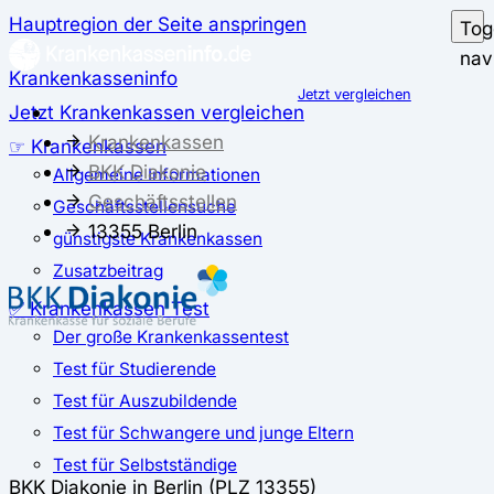
Hauptregion der Seite anspringen
Tog
nav
Krankenkasseninfo
Jetzt vergleichen
Jetzt Krankenkassen vergleichen
Krankenkassen
☞ Krankenkassen
BKK Diakonie
Allgemeine Informationen
Geschäftsstellen
Geschäftsstellensuche
13355 Berlin
günstigste Krankenkassen
Zusatzbeitrag
✅ Krankenkassen Test
Der große Krankenkassentest
Test für Studierende
Test für Auszubildende
Test für Schwangere und junge Eltern
Test für Selbstständige
BKK Diakonie in Berlin (PLZ 13355)