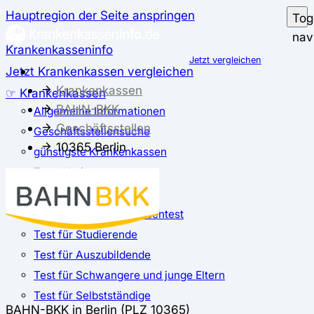
Hauptregion der Seite anspringen
Tog
nav
Krankenkasseninfo
Jetzt vergleichen
Jetzt Krankenkassen vergleichen
Krankenkassen
☞ Krankenkassen
BAHN-BKK
Allgemeine Informationen
Geschäftsstellen
Geschäftsstellensuche
10365 Berlin
günstigste Krankenkassen
Zusatzbeitrag
✅ Krankenkassen Test
Der große Krankenkassentest
Test für Studierende
Test für Auszubildende
Test für Schwangere und junge Eltern
Test für Selbstständige
BAHN-BKK in Berlin (PLZ 10365)