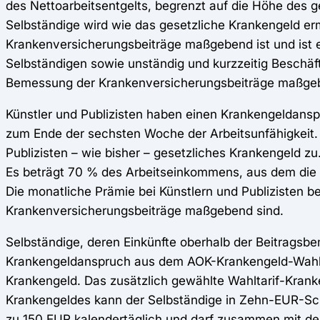
des Nettoarbeitsentgelts, begrenzt auf die Höhe des 
Selbständige wird wie das gesetzliche Krankengeld er
Krankenversicherungsbeiträge maßgebend ist und ist e
Selbständigen sowie unständig und kurzzeitig Beschäft
Bemessung der Krankenversicherungsbeiträge maßgeb
Künstler und Publizisten haben einen Krankengeldans
zum Ende der sechsten Woche der Arbeitsunfähigkeit. 
Publizisten – wie bisher – gesetzliches Krankengeld zu
Es beträgt 70 % des Arbeitseinkommens, aus dem die 
Die monatliche Prämie bei Künstlern und Publizisten b
Krankenversicherungsbeiträge maßgebend sind.
Selbständige, deren Einkünfte oberhalb der Beitragsb
Krankengeldanspruch aus dem AOK-Krankengeld-Wahlta
Krankengeld. Das zusätzlich gewählte Wahltarif-Krank
Krankengeldes kann der Selbständige in Zehn-EUR-Schr
zu 150 EUR kalendertäglich und darf zusammen mit de