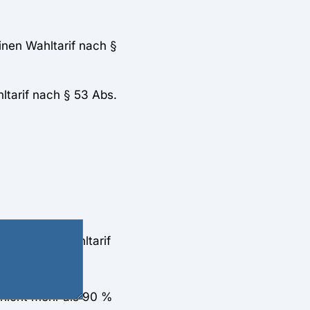
inen Wahltarif nach §
ltarif nach § 53 Abs.
ankengeld-Wahltarif
en
und kurzfristig
 nicht mehr als 90 %