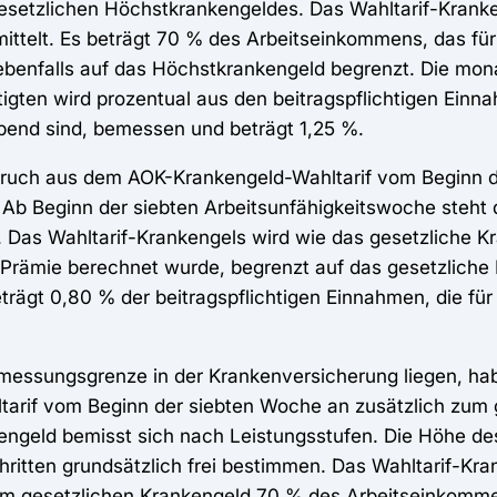
gesetzlichen Höchstkrankengeldes. Das Wahltarif-Kranke
mittelt. Es beträgt 70 % des Arbeitseinkommens, das fü
benfalls auf das Höchstkrankengeld begrenzt. Die mona
igten wird prozentual aus den beitragspflichtigen Einna
end sind, bemessen und beträgt 1,25 %.
pruch aus dem AOK-Krankengeld-Wahltarif vom Beginn d
Ab Beginn der siebten Arbeitsunfähigkeitswoche steht 
. Das Wahltarif-Krankengels wird wie das gesetzliche Kr
Prämie berechnet wurde, begrenzt auf das gesetzliche
eträgt 0,80 % der beitragspflichtigen Einnahmen, die fü
emessungsgrenze in der Krankenversicherung liegen, ha
rif vom Beginn der siebten Woche an zusätzlich zum 
engeld bemisst sich nach Leistungsstufen. Die Höhe des
itten grundsätzlich frei bestimmen. Das Wahltarif-Kran
m gesetzlichen Krankengeld 70 % des Arbeitseinkomme