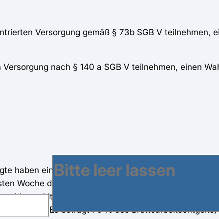
zentrierten Versorgung gemäß § 73b SGB V teilnehmen, e
ten Versorgung nach § 140 a SGB V teilnehmen, einen Wah
ftigte haben einen Krankengeldanspruch aus dem AOK-Kr
ten Woche der Arbeitsunfähigkeit. Ab Beginn der siebt
geld gezahlt. Das Wahltarif-Krankengeld der unständig 
n ermittelt. Es beträgt 70 % des Bruttoarbeitsentgelts,