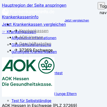
Hauptregion der Seite anspringen
Tog
nav
Krankenkasseninfo
Jetzt vergleichen
Jetzt Krankenkassen vergleichen
Krankenkassen
☞ Krankenkassen
AOK Hessen
Allgemeine Informationen
Geschäftsstellen
Geschäftsstellensuche
37269 Eschwege
günstigste Krankenkassen
Zusatzbeitrag
✅ Krankenkassen Test
Der große Krankenkassentest
Test für Studierende
Test für Auszubildende
Test für Schwangere und junge Eltern
Test für Selbstständige
AOK Hessen in Eschwege (PLZ 37269)