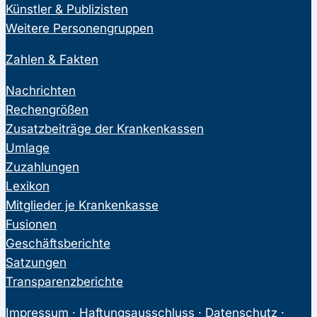
Künstler & Publizisten
Weitere Personengruppen
Zahlen & Fakten
Nachrichten
Rechengrößen
Zusatzbeiträge der Krankenkassen
Umlage
Zuzahlungen
Lexikon
Mitglieder je Krankenkasse
Fusionen
Geschäftsberichte
Satzungen
Transparenzberichte
Impressum
·
Haftungsausschluss
·
Datenschutz
·