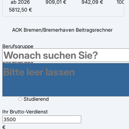
ab 2026
909,01 €
942,09 €
1004
5812,50 €
AOK Bremen/Bremerhaven Beitragsrechner
Berufsgruppe
Berufsgruppe
Arbeitnehmer
Selbstständig
Rentner
Studierend
Ihr Brutto-Verdienst
€