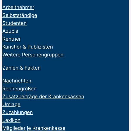
Arbeitnehmer
Selbstständige
Studenten
Azubis
Rentner
Künstler & Publizisten
Weitere Personengruppen
Zahlen & Fakten
Nachrichten
Rechengrößen
Zusatzbeiträge der Krankenkassen
Umlage
Zuzahlungen
Lexikon
Mitglieder je Krankenkasse