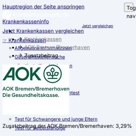
Hauptregion der Seite anspringen
Tog
nav
Krankenkasseninfo
Jetzt vergleichen
Jetzt Krankenkassen vergleichen
Krankenkassen
☞ Krankenkassen
AOK Bremen/Bremerhaven
Allgemeine Informationen
Zusatzbeitrag
Geschäftsstellensuche
günstigste Krankenkassen
Zusatzbeitrag
✅ Krankenkassen Test
Der große Krankenkassentest
Test für Studierende
Test für Auszubildende
Test für Schwangere und junge Eltern
Zusatzbeitrag der AOK Bremen/Bremerhaven: 3,29%
Test für Selbstständige