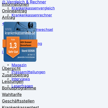
⚖️ Vergleich & Rechner
Informationen
Krankenkassenvergleich
Onlineantrag
Krankenkassenrechner
Antrag
↔ Wechsel
Krankenkassenwechsel
Kündigung
Musterkündigung
ℹ Ratgeber
Nachrichten
Magazin
Übersicht
Pressemitteilungen
Zusatzbeitrag
Interviews
Leistungen
Leserfragen
Bonusprogramme
Wahltarife
Geschäftsstellen
Krankenkassentest