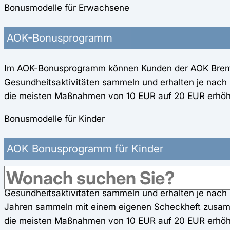
Bonusmodelle für Erwachsene
AOK-Bonusprogramm
Im AOK-Bonusprogramm können Kunden der AOK Breme
Gesundheitsaktivitäten sammeln und erhalten je nach
die meisten Maßnahmen von 10 EUR auf 20 EUR erhöh
Bonusmodelle für Kinder
AOK Bonusprogramm für Kinder
Im AOK-Bonusprogramm können Kunden der AOK Breme
Gesundheitsaktivitäten sammeln und erhalten je nach 
Jahren sammeln mit einem eigenen Scheckheft zusamm
die meisten Maßnahmen von 10 EUR auf 20 EUR erhöh