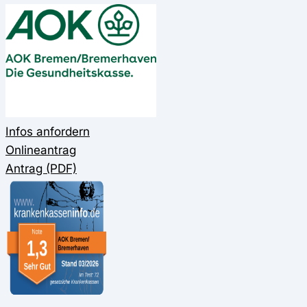
Infos anfordern
Onlineantrag
Antrag (PDF)