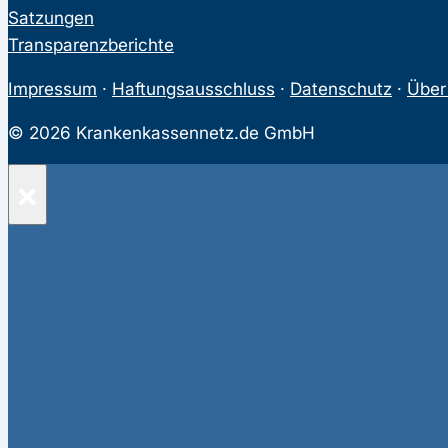
Satzungen
Transparenzberichte
Impressum
·
Haftungsausschluss
·
Datenschutz
·
Über
© 2026 Krankenkassennetz.de GmbH
×