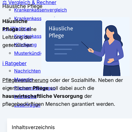
⚖️ Vergleich & Rechner
Häusliche Pflege
Krankenkassenvergleich
Krankenkassenrechner
Häusliche
↔ Wechsel
Pflege
ist eine
Krankenkassenwechsel
Leistung der
gesetzlichen
Kündigung
Musterkündigung
ℹ Ratgeber
Nachrichten
Magazin
Pflegeversicherung
oder der Sozialhilfe. Neben der
eigentlichen
Pflege
soll dabei auch die
Pressemitteilungen
hauswirtschaftliche Versorgung
der
Interviews
pflegebedürftigen Menschen garantiert werden.
Leserfragen
Inhaltsverzeichnis