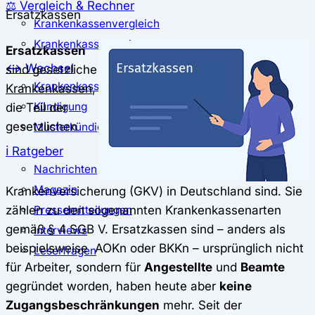
⚖️ Vergleich & Rechner
Ersatzkassen
Krankenkassenvergleich
Krankenkassenrechner
Ersatzkassen
↔ Wechsel
sind gesetzliche
Krankenkassenwechsel
Krankenkassen
,
die Teil der
Kündigung
gesetzlichen
Musterkündigung
ℹ Ratgeber
Nachrichten
Magazin
Krankenversicherung (GKV) in Deutschland sind. Sie
zählen zu den sogenannten Krankenkassenarten
Pressemitteilungen
gemäß § 4 SGB V. Ersatzkassen sind – anders als
Interviews
beispielsweise AOKn oder BKKn – ursprünglich nicht
Leserfragen
für Arbeiter, sondern für
Angestellte
und
Beamte
gegründet worden, haben heute aber
keine
Zugangsbeschränkungen
mehr. Seit der