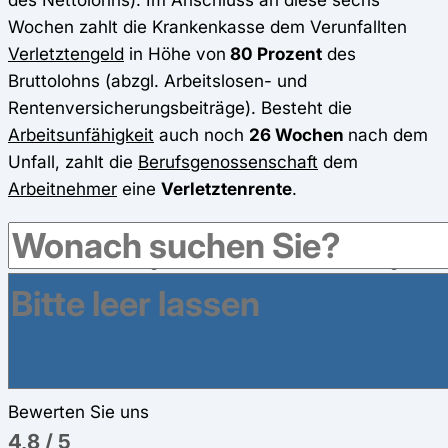
Wochen zahlt die Krankenkasse dem Verunfallten
Verletztengeld
in Höhe von
80 Prozent
des
Bruttolohns (abzgl. Arbeitslosen- und
Rentenversicherungsbeiträge). Besteht die
Arbeitsunfähigkeit
auch noch
26 Wochen
nach dem
Unfall, zahlt die
Berufsgenossenschaft
dem
Arbeitnehmer
eine
Verletztenrente
.
Es ist zu beachten, dass bei einem Arbeitsunfall die
freie
Arztwahl
eingeschränkt ist. Die Behandlung
sollte daher durch einen speziell zugelassenen
Durchgangsarzt
erfolgen, andernfalls kann es
Probleme bei der Kostenübernahme des
Arbeitsunfalls geben.
Bewerten Sie uns
4,8
/
5