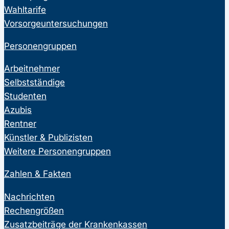
Wahltarife
Vorsorgeuntersuchungen
Personengruppen
Arbeitnehmer
Selbstständige
Studenten
Azubis
Rentner
Künstler & Publizisten
Weitere Personengruppen
Zahlen & Fakten
Nachrichten
Rechengrößen
Zusatzbeiträge der Krankenkassen