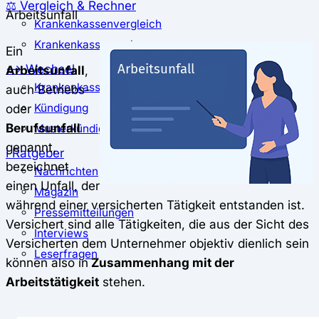
⚖️ Vergleich & Rechner
Arbeitsunfall
Krankenkassenvergleich
Krankenkassenrechner
Ein
↔ Wechsel
Arbeitsunfall
,
Krankenkassenwechsel
auch Betriebs-
oder
Kündigung
Berufsunfall
Musterkündigung
genannt,
ℹ Ratgeber
bezeichnet
Nachrichten
einen Unfall, der
Magazin
während einer versicherten Tätigkeit entstanden ist.
Pressemitteilungen
Versichert sind alle Tätigkeiten, die aus der Sicht des
Interviews
Versicherten dem Unternehmer objektiv dienlich sein
Leserfragen
können also in
Zusammenhang mit der
Arbeitstätigkeit
stehen.